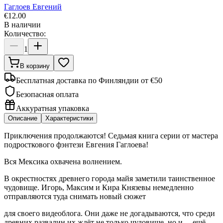
Гаглоев Евгений
€
12.00
В наличии
Количество:
1
В корзину
Бесплатная доставка по Финляндии от €50
Безопасная оплата
Аккуратная упаковка
Описание
Характеристики
Приключения продолжаются! Седьмая книга серии от мастера
подросткового фэнтези Евгения Гаглоева!
Вся Мексика охвачена волнением.
В окрестностях древнего города майя заметили таинственное
чудовище. Игорь, Максим и Кира Князевы немедленно
отправляются туда снимать новый сюжет
для своего видеоблога. Они даже не догадываются, что среди
древних развалин их ждёт не только чудовище, но и… ещё