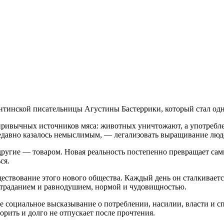
инской писательницы Агустины Бастеррики, который стал одн
привычных источников мяса: животных уничтожают, а употребле
недавно казалось немыслимым, — легализовать выращивание лю
другие — товаром. Новая реальность постепенно превращает са
ся.
ществование этого нового общества. Каждый день он сталкиваетс
остраданием и равнодушием, нормой и чудовищностью.
е социальное высказывание о потреблении, насилии, власти и сп
рить и долго не отпускает после прочтения.