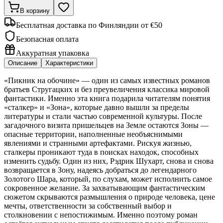
В корзину
Бесплатная доставка по Финляндии от €50
Безопасная оплата
Аккуратная упаковка
Описание
Характеристики
«Пикник на обочине» — один из самых известных романов
братьев Стругацких и без преувеличения классика мировой
фантастики. Именно эта книга подарила читателям понятия
«сталкер» и «Зона», которые давно вышли за пределы
литературы и стали частью современной культуры. После
загадочного визита пришельцев на Земле остаются Зоны —
опасные территории, наполненные необъяснимыми
явлениями и странными артефактами. Рискуя жизнью,
сталкеры проникают туда в поисках находок, способных
изменить судьбу. Один из них, Рэдрик Шухарт, снова и снова
возвращается в Зону, надеясь добраться до легендарного
Золотого Шара, который, по слухам, может исполнить самое
сокровенное желание. За захватывающим фантастическим
сюжетом скрываются размышления о природе человека, цене
мечты, ответственности за собственный выбор и
столкновении с непостижимым. Именно поэтому роман