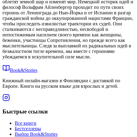
облетят земной шар и изменят мир. Немецкий историк идей и
философ Вольфрам Айленбергер проходит по пути своих
героинь от Ленинграда до Нью-Йорка и от Испании в разгар
гражданской войны до оккупированной нацистами Франции,
чтобы проследить извилистые траектории их судеб. Они
сталкиваются с несправедливостью, несвободой и
непостижимым насилием своего времени как женщины,
беженки, участницы Cопротивления, но прежде всего как
мыслительницы. Следя за выплавкой их радикальных идей в
безжалостном тигле времени, мы вместе с героинями
убеждаемся в искупительной силе мысли.
Book&Stories
Книжный онлайн-магазин в Финляндии с доставкой по
Европе. Книги на русском языке для взрослых и детей.
Быстрые ссылки
Все книги
Бестселлеры
Выбор Book&Stories