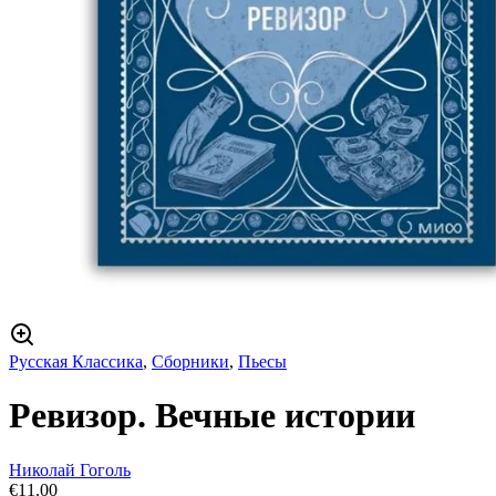
Русская Классика
,
Сборники
,
Пьесы
Ревизор. Вечные истории
Николай Гоголь
€
11.00