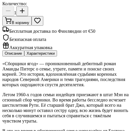
Количество:
1
В корзину
Бесплатная доставка по Финляндии от €50
Безопасная оплата
Аккуратная упаковка
Описание
Характеристики
«Сборщики ягод» — проникновенный дебютный роман
Аманды Питерс о семье, утрате, памяти и поиске своих
корней. Это история, вдохновлённая судьбами коренных
народов Северной Америки и теми трагедиями, последствия
которых ощущаются спустя десятилетия.
Летом 1960-х годов семьи индейцев приезжают в штат Мэн на
сезонный сбор черники. Во время работы бесследно исчезает
шестилетняя Рути. Её старший брат Джо, который всего на
несколько минут оставил сестру одну, всю жизнь будет винить
себя в случившемся и пытаться справиться с тяжёлым
чувством утраты.
В это же время в обеспеченной семье неподалёку от Бостона