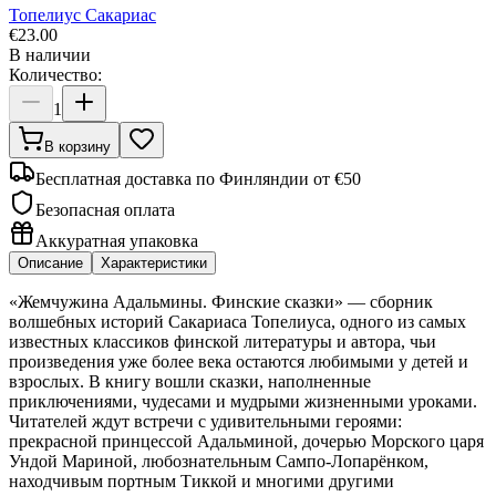
Топелиус Сакариас
€
23.00
В наличии
Количество:
1
В корзину
Бесплатная доставка по Финляндии от €50
Безопасная оплата
Аккуратная упаковка
Описание
Характеристики
«Жемчужина Адальмины. Финские сказки» — сборник
волшебных историй Сакариаса Топелиуса, одного из самых
известных классиков финской литературы и автора, чьи
произведения уже более века остаются любимыми у детей и
взрослых. В книгу вошли сказки, наполненные
приключениями, чудесами и мудрыми жизненными уроками.
Читателей ждут встречи с удивительными героями:
прекрасной принцессой Адальминой, дочерью Морского царя
Ундой Мариной, любознательным Сампо-Лопарёнком,
находчивым портным Тиккой и многими другими