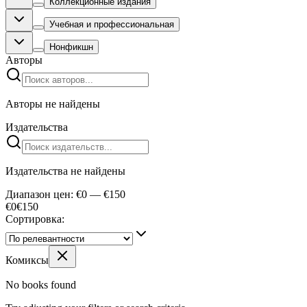
Коллекционные издания
Учебная и профессиональная
Нонфикшн
Авторы
Авторы не найдены
Издательства
Издательства не найдены
Диапазон цен: €0 — €150
€0
€
150
Сортировка:
Комиксы
No books found