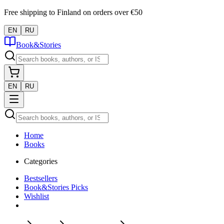
Free shipping to Finland on orders over €50
EN
RU
Book&Stories
EN
RU
Home
Books
Categories
Bestsellers
Book&Stories Picks
Wishlist