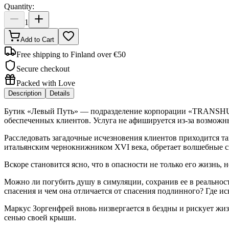
Quantity:
1
Add to Cart
Free shipping to Finland over €50
Secure checkout
Packed with Love
Description
Details
Бутик «Левый Путь» — подразделение корпорации «TRANSHUM
обеспеченных клиентов. Услуга не афишируется из-за возможн
Расследовать загадочные исчезновения клиентов приходится 
итальянским чернокнижником XVI века, обретает волшебные с
Вскоре становится ясно, что в опасности не только его жизнь
Можно ли погубить душу в симуляции, сохранив ее в реальност
спасения и чем она отличается от спасения подлинного? Где иск
Маркус Зоргенфрей вновь низвергается в бездны и рискует жи
сенью своей крыши.