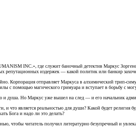
ANISM INC.», где служит баночный детектив Маркус Зоргенфр
ых репутационных издержек — какой политик или банкир захоче
тайно. Корпорация отправляет Маркуса в алхимический трип-си
илы с помощью магического гримуара и вступает в борьбу с м
, но и душа. Но Маркус уже вышел на след — и его начальник ад
и, и что является реальностью для души? Какой будет религия б
ать Бога и надо ли это делать?
знью, чтобы читатель получил литературно безупречный и увлек