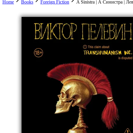
Home
Books
Foreign Fiction
A Sinistra | А Синистра | Л