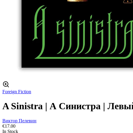
Foreign Fiction
A Sinistra | А Синистра | Лев
Виктор Пелевин
€
17.00
In Stock