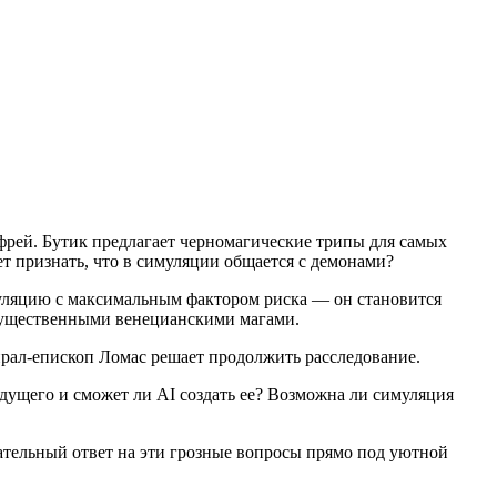
ей. Бутик предлагает черномагические трипы для самых
т признать, что в симуляции общается с демонами?
муляцию с максимальным фактором риска — он становится
огущественными венецианскими магами.
мирал-епископ Ломас решает продолжить расследование.
удущего и сможет ли AI создать ее? Возможна ли симуляция
ательный ответ на эти грозные вопросы прямо под уютной