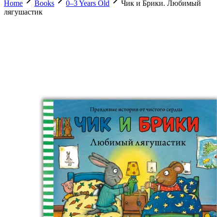
Home
Books
0–3 Years Old
Чик и Брики. Любимый
лягушастик