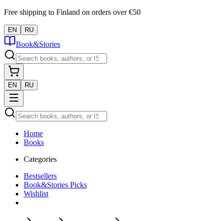
Free shipping to Finland on orders over €50
EN
RU
Book&Stories
EN
RU
Home
Books
Categories
Bestsellers
Book&Stories Picks
Wishlist