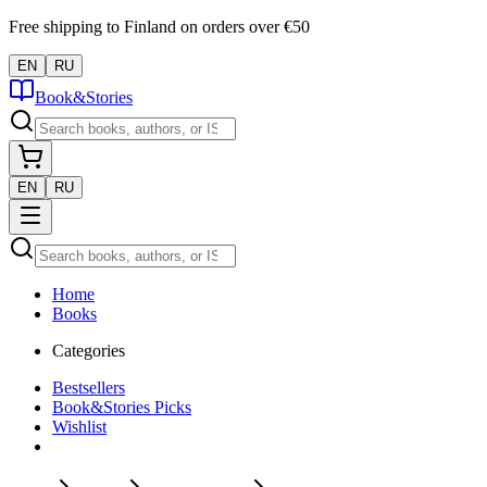
Free shipping to Finland on orders over €50
EN
RU
Book&Stories
EN
RU
Home
Books
Categories
Bestsellers
Book&Stories Picks
Wishlist