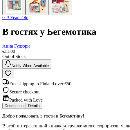
0–3 Years Old
В гостях у Бегемотика
Анна Гудзори
€
11.00
Out of Stock
Notify When Available
Free shipping to Finland over €50
Secure checkout
Packed with Love
Description
Details
Добро пожаловать в гости к Бегемотику!
В этой интерактивной книжке-игрушке много сюрпризов: малы