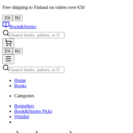
Free shipping to Finland on orders over €50
EN
RU
Book&Stories
EN
RU
Home
Books
Categories
Bestsellers
Book&Stories Picks
Wishlist