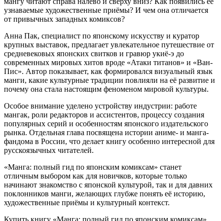
мангу читают справа налево и сверху вниз? Как появились её
узнаваемые художественные приёмы? И чем она отличается
от привычных западных комиксов?
Анна Пак, специалист по японскому искусству и куратор
крупных выставок, предлагает увлекательное путешествие от
средневековых японских свитков и гравюр укиё-э до
современных мировых хитов вроде «Атаки титанов» и «Ван-
Пис». Автор показывает, как формировался визуальный язык
манги, какие культурные традиции повлияли на её развитие и
почему она стала настоящим феноменом мировой культуры.
Особое внимание уделено устройству индустрии: работе
мангак, роли редакторов и ассистентов, процессу создания
популярных серий и особенностям японского издательского
рынка. Отдельная глава посвящена истории аниме- и манга-
фандома в России, что делает книгу особенно интересной для
русскоязычных читателей.
«Манга: полный гид по японским комиксам» станет
отличным выбором как для новичков, которые только
начинают знакомство с японской культурой, так и для давних
поклонников манги, желающих глубже понять её историю,
художественные приёмы и культурный контекст.
Купить книгу «Манга: полный гид по японским комиксам»