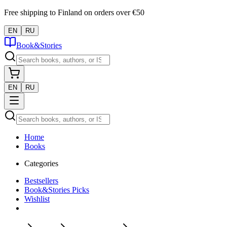
Free shipping to Finland on orders over €50
EN
RU
Book&Stories
EN
RU
Home
Books
Categories
Bestsellers
Book&Stories Picks
Wishlist