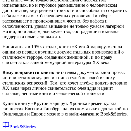
испытаниях, но и глубокое размышление о человеческом
достоинстве, внутренней стойкости и способности сохранить
себя даже в самых бесчеловечных условиях. Гинзбург
рассказывает о происходившем честно, без пафоса и
озлобленности, уделяя внимание не только ужасам лагерной
жизни, но и людям, чьи мужество, сострадание и взаимная
поддержка помогали выжить.
Написанная в 1950-х годах, книга «Крутой маршрут» стала
одним из первых крупных документальных произведений о
сталинском терроре, созданных женщиной, и по праву
считается классикой мемуарной литературы XX века.
Кому понравится книга:
читателям документальной прозы,
исторических мемуаров и книг о судьбах людей в эпоху
сталинских репрессий. Тем, кто хочет глубже понять историю
XX века через личное свидетельство очевидца и ценит
сильные, честные книги о человеческой стойкости.
Купить книгу «Крутой маршрут. Хроника времён культа
личности» Евгении Гинзбург на русском языке с доставкой по
Финляндии и Европе можно в онлайн-магазине Book&Stories.
Book&Stories