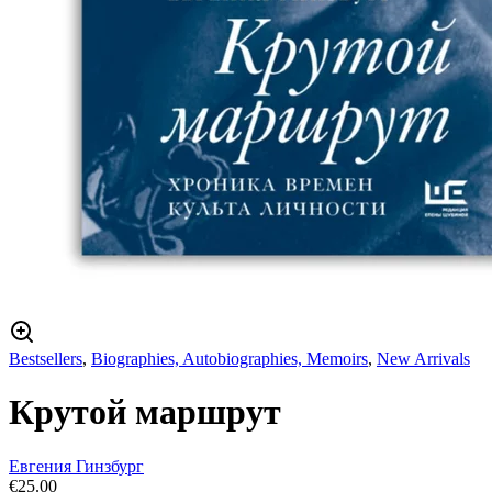
Bestsellers
,
Biographies, Autobiographies, Memoirs
,
New Arrivals
Крутой маршрут
Евгения Гинзбург
€
25.00