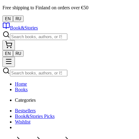
Free shipping to Finland on orders over €50
EN
RU
Book&Stories
EN
RU
Home
Books
Categories
Bestsellers
Book&Stories Picks
Wishlist