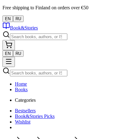
Free shipping to Finland on orders over €50
EN
RU
Book&Stories
EN
RU
Home
Books
Categories
Bestsellers
Book&Stories Picks
Wishlist