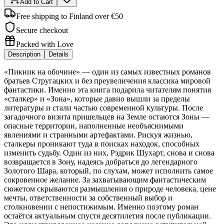
Add to Cart
Free shipping to Finland over €50
Secure checkout
Packed with Love
Description
Details
«Пикник на обочине» — один из самых известных романов
братьев Стругацких и без преувеличения классика мировой
фантастики. Именно эта книга подарила читателям понятия
«сталкер» и «Зона», которые давно вышли за пределы
литературы и стали частью современной культуры. После
загадочного визита пришельцев на Земле остаются Зоны —
опасные территории, наполненные необъяснимыми
явлениями и странными артефактами. Рискуя жизнью,
сталкеры проникают туда в поисках находок, способных
изменить судьбу. Один из них, Рэдрик Шухарт, снова и снова
возвращается в Зону, надеясь добраться до легендарного
Золотого Шара, который, по слухам, может исполнить самое
сокровенное желание. За захватывающим фантастическим
сюжетом скрываются размышления о природе человека, цене
мечты, ответственности за собственный выбор и
столкновении с непостижимым. Именно поэтому роман
остаётся актуальным спустя десятилетия после публикации.