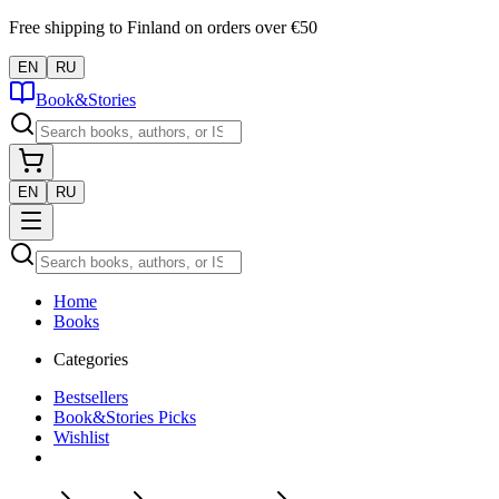
Free shipping to Finland on orders over €50
EN
RU
Book&Stories
EN
RU
Home
Books
Categories
Bestsellers
Book&Stories Picks
Wishlist