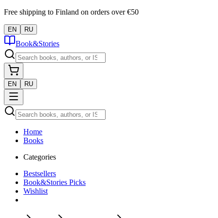
Free shipping to Finland on orders over €50
EN
RU
Book&Stories
EN
RU
Home
Books
Categories
Bestsellers
Book&Stories Picks
Wishlist