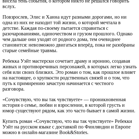
висела тень события, о котором никто не решался говорить
вслух.
Повзрослев, Элис и Ханна идут разными дорогами, но ни
одна из них не находит той жизни, о которой мечтала в
детстве. Каждая по-своему пытается справиться с
разочарованиями, одиночеством и грузом прошлого. Однако
чем дальше они уходят от родного дома, тем очевиднее
становится: невозможно двигаться вперёд, пока не разобраны
старые семейные травмы.
Ребекка Уэйт мастерски сочетает драму и иронию, создавая
живых и противоречивых персонажей, в которых легко узнать
себя или своих близких. Это роман о том, как прошлое влияет
на настоящее, о хрупкости родственных связей и о том, что
путь к примирению зачастую начинается с честного
разговора.
«Сочувствую, что вы так чувствуете» — проникновенная
история о семье, любви и взрослении, в которой грусть и
юмор существуют рядом, как это часто бывает в самой жизни.
Купить роман «Сочувствую, что вы так чувствуете» Ребекки
Уэйт на русском языке с доставкой по Финляндии и Европе
можно в онлайн-магазине Book&Stories.