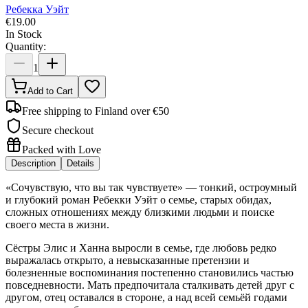
Ребекка Уэйт
€
19.00
In Stock
Quantity:
1
Add to Cart
Free shipping to Finland over €50
Secure checkout
Packed with Love
Description
Details
«Сочувствую, что вы так чувствуете» — тонкий, остроумный
и глубокий роман Ребекки Уэйт о семье, старых обидах,
сложных отношениях между близкими людьми и поиске
своего места в жизни.
Сёстры Элис и Ханна выросли в семье, где любовь редко
выражалась открыто, а невысказанные претензии и
болезненные воспоминания постепенно становились частью
повседневности. Мать предпочитала сталкивать детей друг с
другом, отец оставался в стороне, а над всей семьёй годами