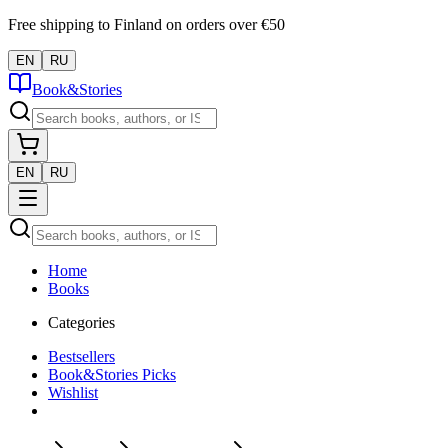
Free shipping to Finland on orders over €50
EN
RU
Book&Stories
EN
RU
Home
Books
Categories
Bestsellers
Book&Stories Picks
Wishlist