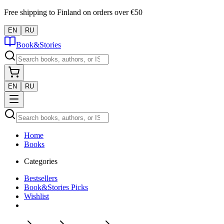
Free shipping to Finland on orders over €50
EN
RU
Book&Stories
EN
RU
Home
Books
Categories
Bestsellers
Book&Stories Picks
Wishlist