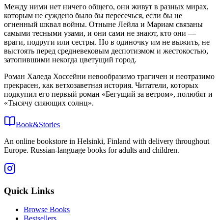
Между ними нет ничего общего, они живут в разных мирах,
которым не суждено было бы пересечься, если бы не
огненный шквал войны. Отныне Лейла и Мариам связаны
самыми тесными узами, и они сами не знают, кто они —
враги, подруги или сестры. Но в одиночку им не выжить, не
выстоять перед средневековым деспотизмом и жестокостью,
затопившими некогда цветущий город.
Роман Халеда Хоссейни невообразимо трагичен и неотразимо
прекрасен, как ветхозаветная история. Читатели, которых
подкупил его первый роман «Бегущий за ветром», полюбят и
«Тысячу сияющих солнц».
Book&Stories
An online bookstore in Helsinki, Finland with delivery throughout
Europe. Russian-language books for adults and children.
Quick Links
Browse Books
Bestsellers