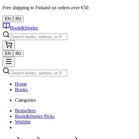
Free shipping to Finland on orders over €50
EN
RU
Book&Stories
EN
RU
Home
Books
Categories
Bestsellers
Book&Stories Picks
Wishlist