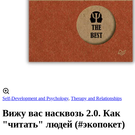
Self-Development and Psychology
,
Therapy and Relationships
Вижу вас насквозь 2.0. Как
"читать" людей (#экопокет)