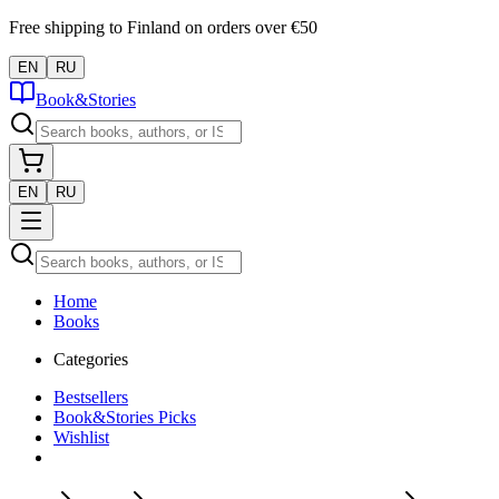
Free shipping to Finland on orders over €50
EN
RU
Book&Stories
EN
RU
Home
Books
Categories
Bestsellers
Book&Stories Picks
Wishlist