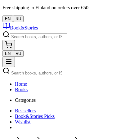
Free shipping to Finland on orders over €50
EN
RU
Book&Stories
EN
RU
Home
Books
Categories
Bestsellers
Book&Stories Picks
Wishlist