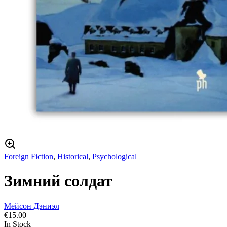
Foreign Fiction
,
Historical
,
Psychological
Зимний солдат
Мейсон Дэниэл
€
15.00
In Stock