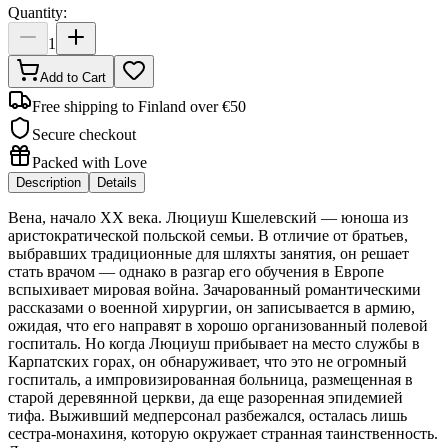
Quantity:
1
Add to Cart
Free shipping to Finland over €50
Secure checkout
Packed with Love
Description
Details
Вена, начало XX века. Люциуш Кшелевский — юноша из
аристократической польской семьи. В отличие от братьев,
выбравших традиционные для шляхты занятия, он решает
стать врачом — однако в разгар его обучения в Европе
вспыхивает мировая война. Зачарованный романтическими
рассказами о военной хирургии, он записывается в армию,
ожидая, что его направят в хорошо организованный полевой
госпиталь. Но когда Люциуш прибывает на место службы в
Карпатских горах, он обнаруживает, что это не огромный
госпиталь, а импровизированная больница, размещенная в
старой деревянной церкви, да еще разоренная эпидемией
тифа. Выживший медперсонал разбежался, осталась лишь
сестра-монахиня, которую окружает странная таинственность.